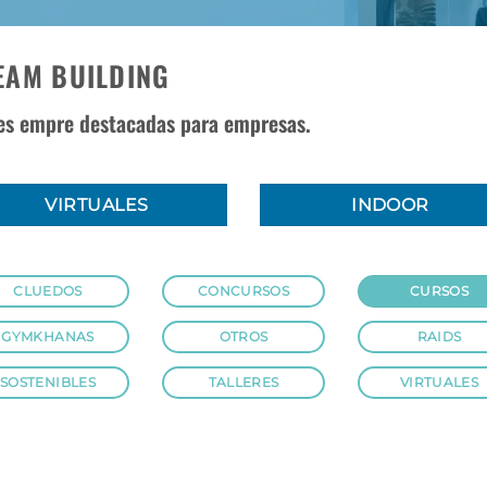
EAM BUILDING
des empre destacadas para empresas.
VIRTUALES
INDOOR
CLUEDOS
CONCURSOS
CURSOS
GYMKHANAS
OTROS
RAIDS
SOSTENIBLES
TALLERES
VIRTUALES