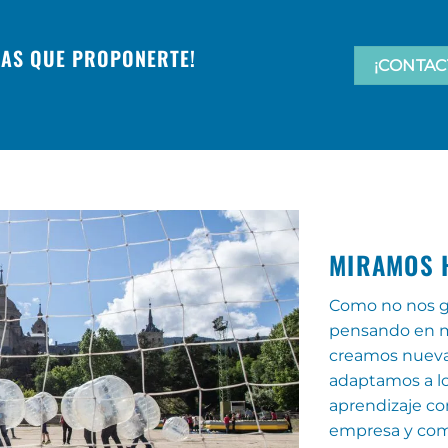
EAS QUE PROPONERTE!
¡CONTAC
MIRAMOS 
Como no nos g
pensando en me
creamos nueva
adaptamos a lo
aprendizaje c
empresa y com