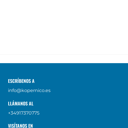
ESCRÍBENOS A
info@kopernico.es
LLÁMANOS AL
+34917370775
VISÍTANOS EN