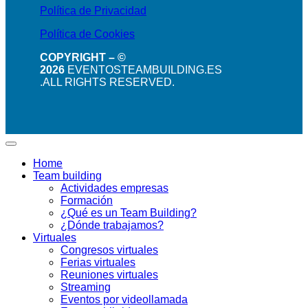
Política de Privacidad
Política de Cookies
COPYRIGHT – ©
2026
EVENTOSTEAMBUILDING.ES
.ALL RIGHTS RESERVED.
Home
Team building
Actividades empresas
Formación
¿Qué es un Team Building?
¿Dónde trabajamos?
Virtuales
Congresos virtuales
Ferias virtuales
Reuniones virtuales
Streaming
Eventos por videollamada