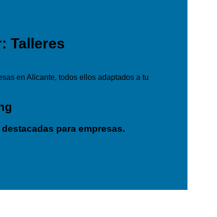
 Talleres
as en Alicante, todos ellos adaptados a tu
ng
 destacadas para empresas.