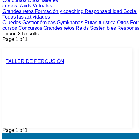
Concursos
Otros
Talleres
cursos
Raids
Virtuales
Grandes retos
Formación y coaching
Responsabilidad Social
Todas las actividades
Cluedos
Gastronómicas
Gymkhanas
Rutas turística
Otros
For
cursos
Concursos
Grandes retos
Raids
Sostenibles
Responsab
Found 3 Results
Page 1 of 1
TALLER DE PERCUSIÓN
Page 1 of 1