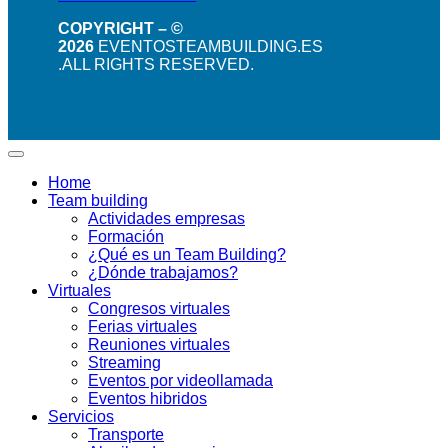
COPYRIGHT – ©
2026
EVENTOSTEAMBUILDING.ES
.ALL RIGHTS RESERVED.
Home
Team building
Actividades empresas
Formación
¿Qué es un Team Building?
¿Dónde trabajamos?
Virtuales
Congresos virtuales
Ferias virtuales
Reuniones virtuales
Streaming
Eventos por videollamada
Eventos hibridos
Servicios
Transporte