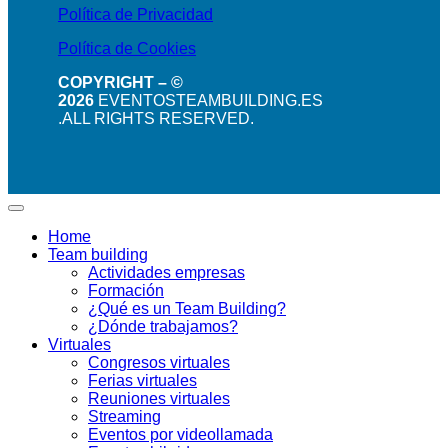
Política de Privacidad
Política de Cookies
COPYRIGHT – ©
2026
EVENTOSTEAMBUILDING.ES
.ALL RIGHTS RESERVED.
Home
Team building
Actividades empresas
Formación
¿Qué es un Team Building?
¿Dónde trabajamos?
Virtuales
Congresos virtuales
Ferias virtuales
Reuniones virtuales
Streaming
Eventos por videollamada