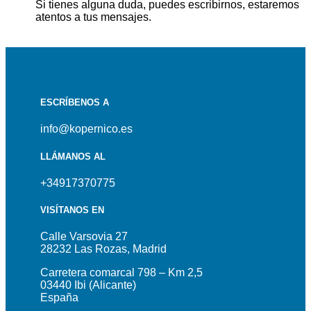
Si tienes alguna duda, puedes escribirnos, estaremos
atentos a tus mensajes.
ESCRÍBENOS A
info@kopernico.es
LLÁMANOS AL
+34917370775
VISÍTANOS EN
Calle Varsovia 27
28232 Las Rozas, Madrid
Carretera comarcal 798 – Km 2,5
03440 Ibi (Alicante)
España