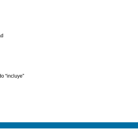
ad
do “incluye”