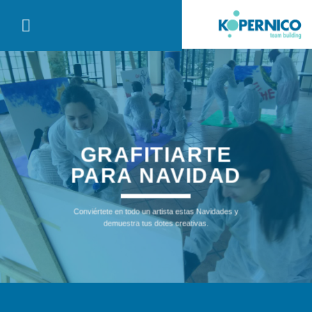
Saltar
al
contenido
GRAFITIARTE
PARA NAVIDAD
Conviértete en todo un artista estas Navidades y
demuestra tus dotes creativas.