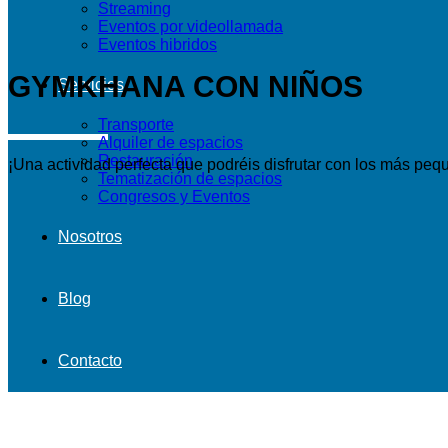
Streaming
Eventos por videollamada
Eventos hibridos
GYMKHANA CON NIÑOS
Servicios
Transporte
Alquiler de espacios
Restauración
¡Una actividad perfecta que podréis disfrutar con los más peq
Tematización de espacios
Congresos y Eventos
Nosotros
Blog
Contacto