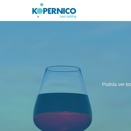
Saltar
al
contenido
Podrás ver tod