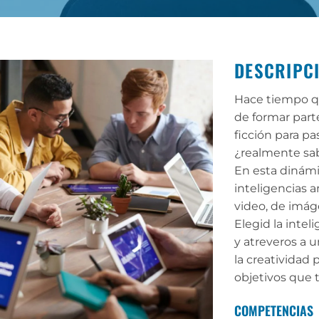
DESCRIPC
Hace tiempo que
de formar parte
ficción para pa
¿realmente sa
En esta dinám
inteligencias ar
video, de imág
Elegid la intel
y atreveros a u
la creatividad 
objetivos que 
COMPETENCIAS