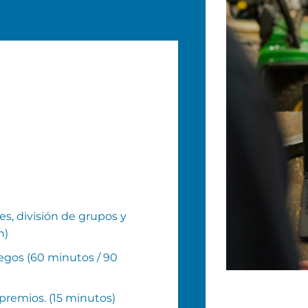
es, división de grupos y
n)
egos (60 minutos / 90
premios. (15 minutos)