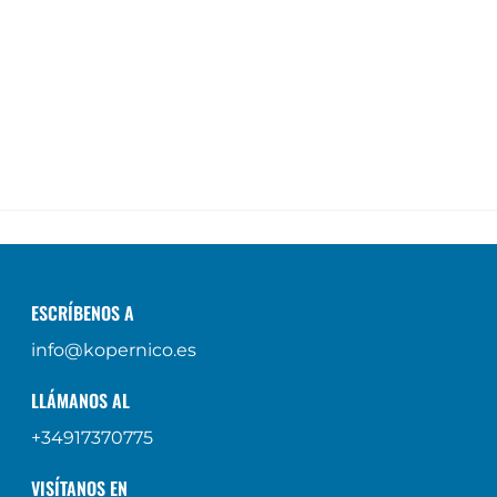
ESCRÍBENOS A
info@kopernico.es
LLÁMANOS AL
+34917370775
VISÍTANOS EN