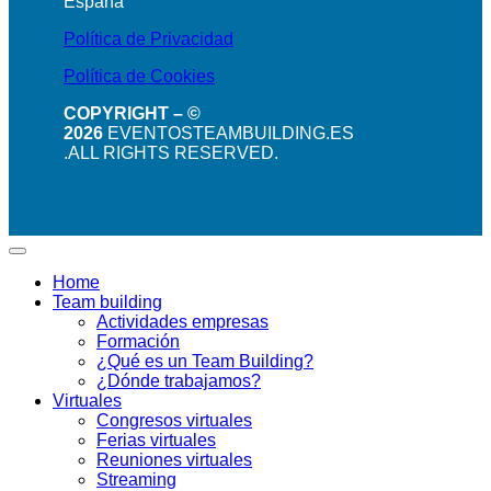
España
Política de Privacidad
Política de Cookies
COPYRIGHT – ©
2026
EVENTOSTEAMBUILDING.ES
.ALL RIGHTS RESERVED.
Home
Team building
Actividades empresas
Formación
¿Qué es un Team Building?
¿Dónde trabajamos?
Virtuales
Congresos virtuales
Ferias virtuales
Reuniones virtuales
Streaming