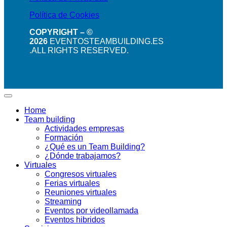
Política de Cookies
COPYRIGHT – ©
2026
EVENTOSTEAMBUILDING.ES
.ALL RIGHTS RESERVED.
Home
Team building
Actividades empresas
Formación
¿Qué es un Team Building?
¿Dónde trabajamos?
Virtuales
Congresos virtuales
Ferias virtuales
Reuniones virtuales
Streaming
Eventos por videollamada
Eventos hibridos