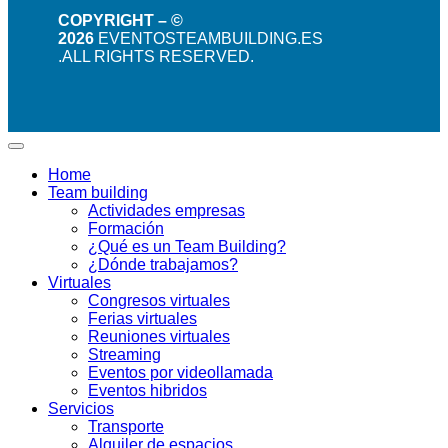
COPYRIGHT – ©
2026
EVENTOSTEAMBUILDING.ES
.ALL RIGHTS RESERVED.
Home
Team building
Actividades empresas
Formación
¿Qué es un Team Building?
¿Dónde trabajamos?
Virtuales
Congresos virtuales
Ferias virtuales
Reuniones virtuales
Streaming
Eventos por videollamada
Eventos hibridos
Servicios
Transporte
Alquiler de espacios