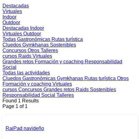
Destacadas
Virtuales
Indoor
Outdoor
Destacadas
Indoor
Virtuales
Outdoor
Todas
Gastronómicas
Rutas turística
Cluedos
Gymkhanas
Sostenibles
Concursos
Otros
Talleres
cursos
Raids
Virtuales
Grandes retos
Formación y coaching
Responsabilidad
Social
Todas las actividades
Cluedos
Gastronómicas
Gymkhanas
Rutas turística
Otros
Formación y coaching
Virtuales
cursos
Concursos
Grandes retos
Raids
Sostenibles
Responsabilidad Social
Talleres
Found 1 Results
Page 1 of 1
RaiPad navideño