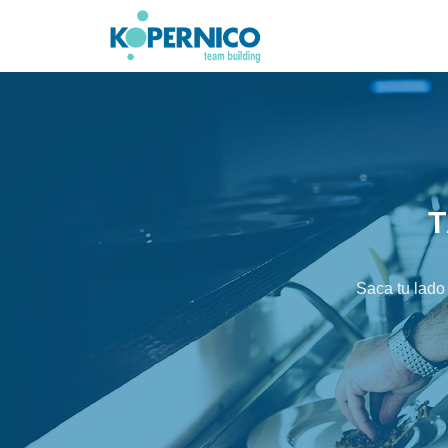
Saltar
al
contenido
T
Saca tu lado 