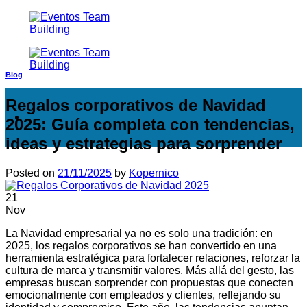
Saltar
al
contenido
Blog
Regalos corporativos de Navidad
2025: Guía completa con tendencias,
ideas y estrategias para sorprender
Posted on
21/11/2025
by
Kopernico
21
Nov
La Navidad empresarial ya no es solo una tradición: en
2025, los regalos corporativos se han convertido en una
herramienta estratégica para fortalecer relaciones, reforzar la
cultura de marca y transmitir valores. Más allá del gesto, las
empresas buscan sorprender con propuestas que conecten
emocionalmente con empleados y clientes, reflejando su