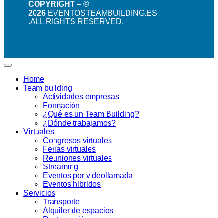
COPYRIGHT – ©
2026
EVENTOSTEAMBUILDING.ES
.ALL RIGHTS RESERVED.
Home
Team building
Actividades empresas
Formación
¿Qué es un Team Building?
¿Dónde trabajamos?
Virtuales
Congresos virtuales
Ferias virtuales
Reuniones virtuales
Streaming
Eventos por videollamada
Eventos hibridos
Servicios
Transporte
Alquiler de espacios