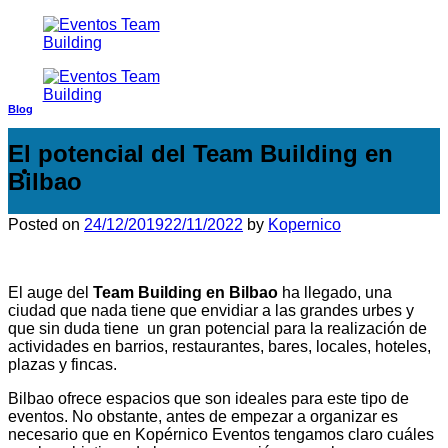
Saltar
al
contenido
Blog
El potencial del Team Building en
Bilbao
Posted on
24/12/2019
22/11/2022
by
Kopernico
El auge del
Team Building en Bilbao
ha llegado, una
ciudad que nada tiene que envidiar a las grandes urbes y
que sin duda tiene un gran potencial para la realización de
actividades en barrios, restaurantes, bares, locales, hoteles,
plazas y fincas.
Bilbao ofrece espacios que son ideales para este tipo de
eventos. No obstante, antes de empezar a organizar es
necesario que en Kopérnico Eventos tengamos claro cuáles