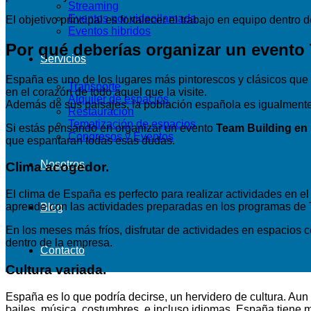
Streaming
Eventos por videollamada
El objetivo principal es fortalecer el trabajo en equipo dentro
Eventos hibridos
Por qué deberías organizar un evento
Servicios
España es uno de los lugares más pintorescos y clásicos que 
Transporte
en el corazón de todo aquel que la visite.
Alquiler de espacios
Además de sus paisajes, la población española es igualmente
Restauración
Tematización de espacios
Si estás pensando en organizar un evento
Team Building en
Congresos y Eventos
que espantaran todas esas dudas.
Nosotros
Clima acogedor.
El clima de España es perfecto para realizar actividades en el
aprende con las actividades preparadas en los programas de 
Blog
En los meses más fríos, disfrutar de actividades en espacios 
dentro de la empresa.
Contacto
Cultura variada.
España es lo que podría decirse, un hervidero de cultura. Aun
bailes, música, costumbres, e incluso idiomas. España tiene mu