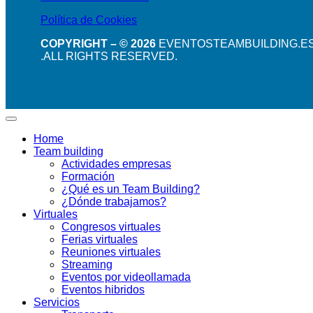
Política de Cookies
COPYRIGHT – © 2026
EVENTOSTEAMBUILDING.E
.ALL RIGHTS RESERVED.
Home
Team building
Actividades empresas
Formación
¿Qué es un Team Building?
¿Dónde trabajamos?
Virtuales
Congresos virtuales
Ferias virtuales
Reuniones virtuales
Streaming
Eventos por videollamada
Eventos hibridos
Servicios