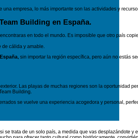
 de una empresa, lo más importante son las actividades y recursos
 Team Building en España.
encontraras en todo el mundo. Es imposible que otro país copi
 de cálida y amable.
 España,
sin importar la región específica, pero aún no estás s
 exterior. Las playas de muchas regiones son la oportunidad perf
Team Building.
cerrados se vuelve una experiencia acogedora y personal, perfec
 si se trata de un solo país, a medida que vas desplazándote y
cho para ofrecer tanto cultural como históricamente, convirtién