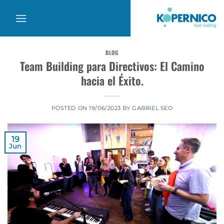
Saltar
al
contenido
BLOG
Team Building para Directivos: El Camino
hacia el Éxito.
POSTED ON
19/06/2023
BY
GABRIEL SEO
19
Jun