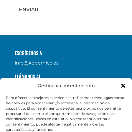
ENVIAR
ESCRÍBENOS A
info@kopernico.es
LLÁMANOS AL
Gestionar consentimiento
+34917370775
Para ofrecer las mejores experiencias, utilizamos tecnologías como
VISÍTANOS EN
las cookies para almacenar y/o acceder a la información del
dispositivo. El consentimiento de estas tecnologías nos permitirá
Calle Varsovia 27
procesar datos como el comportamiento de navegación o las
28232 Las Rozas, Madrid
identificaciones únicas en este sitio. No consentir o retirar el
consentimiento, puede afectar negativamente a ciertas
características y funciones.
Carretera comarcal 798 – Km 2,5