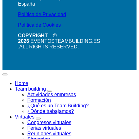
España
Política de Privacidad
Política de Cookies
COPYRIGHT – ©
2026
EVENTOSTEAMBUILDING.ES
.ALL RIGHTS RESERVED.
Home
Team building
Actividades empresas
Formación
¿Qué es un Team Building?
¿Dónde trabajamos?
Virtuales
Congresos virtuales
Ferias virtuales
Reuniones virtuales