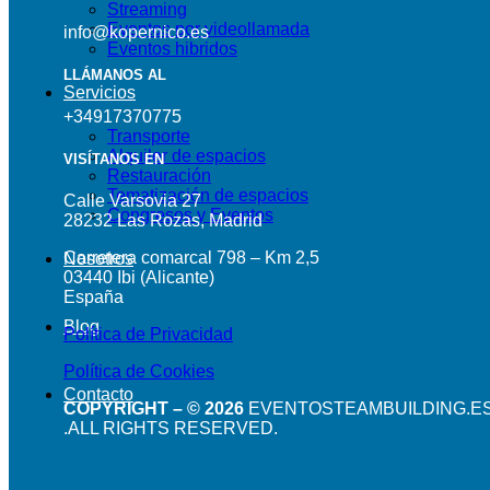
Streaming
Eventos por videollamada
info@kopernico.es
Eventos hibridos
LLÁMANOS AL
Servicios
+34917370775
Transporte
Alquiler de espacios
VISÍTANOS EN
Restauración
Tematización de espacios
Calle Varsovia 27
Congresos y Eventos
28232 Las Rozas, Madrid
Carretera comarcal 798 – Km 2,5
Nosotros
03440 Ibi (Alicante)
España
Blog
Política de Privacidad
Política de Cookies
Contacto
COPYRIGHT – © 2026
EVENTOSTEAMBUILDING.E
.ALL RIGHTS RESERVED.