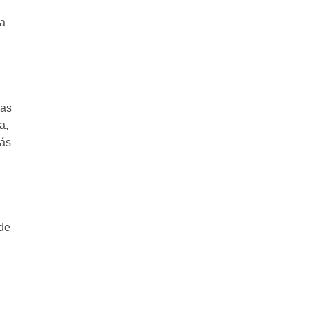
la
Las
a,
más
 de