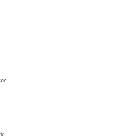
con
e
 de