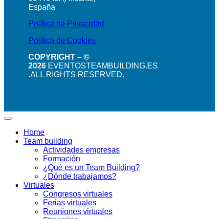
España
Política de Privacidad
Política de Cookies
COPYRIGHT – ©
2026
EVENTOSTEAMBUILDING.ES
.ALL RIGHTS RESERVED.
Home
Team building
Actividades empresas
Formación
¿Qué es un Team Building?
¿Dónde trabajamos?
Virtuales
Congresos virtuales
Ferias virtuales
Reuniones virtuales