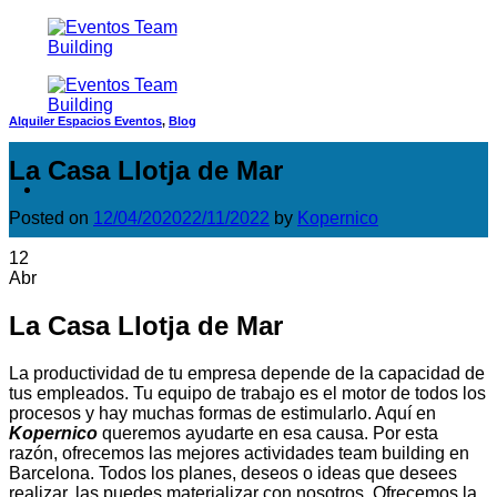
Saltar
al
contenido
Alquiler Espacios Eventos
,
Blog
La Casa Llotja de Mar
Posted on
12/04/2020
22/11/2022
by
Kopernico
12
Abr
La Casa Llotja de Mar
La productividad de tu empresa depende de la capacidad de
tus empleados. Tu equipo de trabajo es el motor de todos los
procesos y hay muchas formas de estimularlo. Aquí en
Kopernico
queremos ayudarte en esa causa. Por esta
razón, ofrecemos las mejores actividades team building en
Barcelona. Todos los planes, deseos o ideas que desees
realizar, las puedes materializar con nosotros. Ofrecemos la