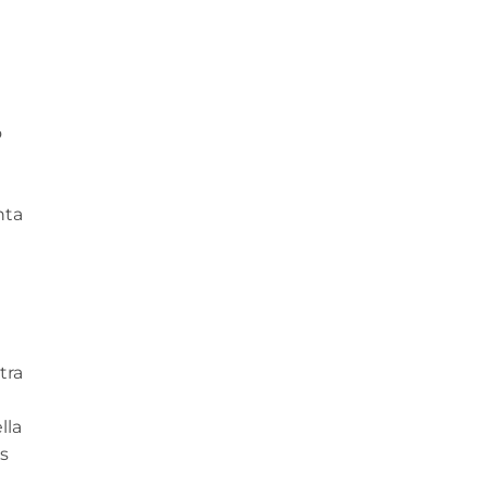
o
nta
tra
lla
s