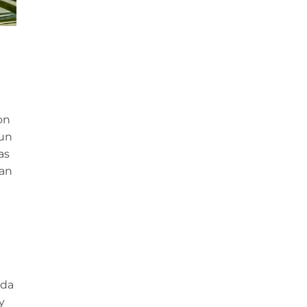
on
 un
as
ran
da
y