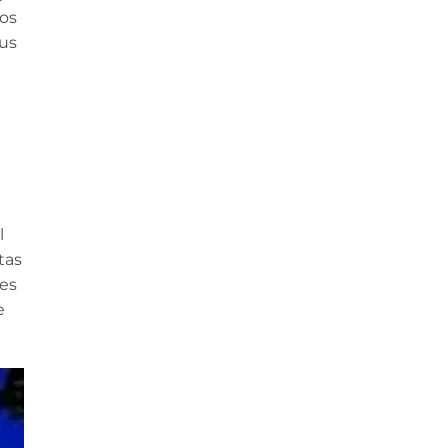
cos
sus
l
tas
des
e