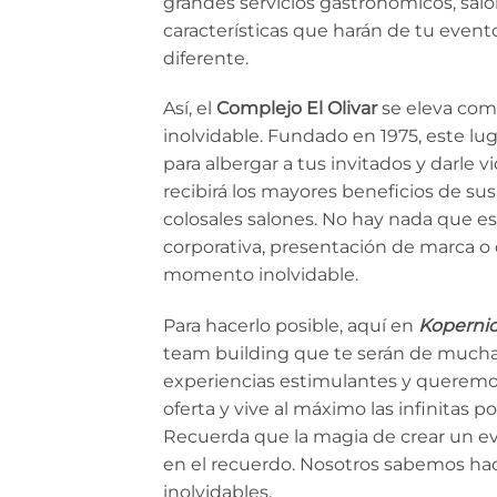
grandes servicios gastronómicos, salo
características que harán de tu even
diferente.
Así, el
Complejo El Olivar
se eleva com
inolvidable. Fundado en 1975, este lu
para albergar a tus invitados y darle v
recibirá los mayores beneficios de sus
colosales salones. No hay nada que est
corporativa, presentación de marca o 
momento inolvidable.
Para hacerlo posible, aquí en
Koperni
team building que te serán de mucha 
experiencias estimulantes y queremos
oferta y vive al máximo las infinitas 
Recuerda que la magia de crear un ev
en el recuerdo. Nosotros sabemos ha
inolvidables.