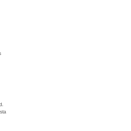
s
d.
sta