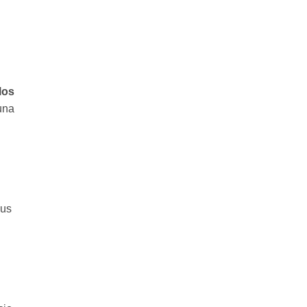
los
una
sus