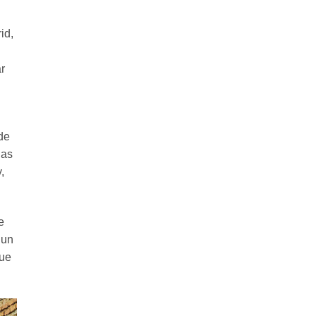
id,
r
de
ias
,
e
 un
gue