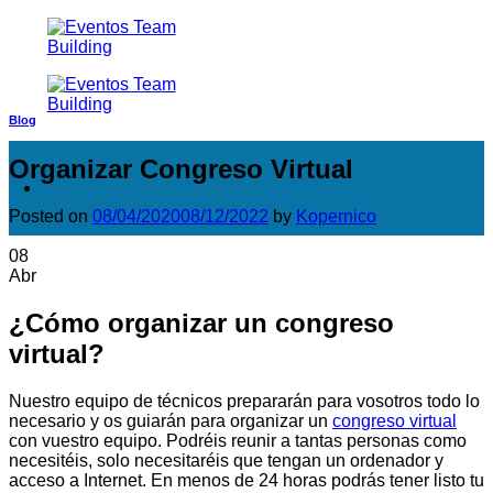
Saltar
al
contenido
Blog
Organizar Congreso Virtual
Posted on
08/04/2020
08/12/2022
by
Kopernico
08
Abr
¿Cómo organizar un congreso
virtual?
Nuestro equipo de técnicos prepararán para vosotros todo lo
necesario y os guiarán para organizar un
congreso virtual
con vuestro equipo. Podréis reunir a tantas personas como
necesitéis, solo necesitaréis que tengan un ordenador y
acceso a Internet. En menos de 24 horas podrás tener listo tu