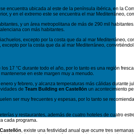
e encuentra ubicada al este de la península ibérica, en la Com
erior, y en el extremo este se encuentra el mar Mediterráneo, c
bitantes, y un área metropolitana de más de 290 mil habitantes
Valenciana con más habitantes.
riachuelos, excepto por la costa que da al mar Mediterráneo, co
s, excepto por la costa que da al mar Mediterráneo, convirtiéndo
 los 17 °C durante todo el año, por lo tanto es una región fresc
len mantenerse en este margen muy a menudo.
enero y febrero, y alcanza temperaturas más cálidas durante ju
tividades de
Team Building en Castellón
un acontecimiento per
uelen ser muy frecuentes y espesas, por lo tanto se recomienda
eterías y restaurantes, además de cuatro hoteles de cuatro estre
ara cada programa.
Castellón
, existe una festividad anual que ocurre tres semana