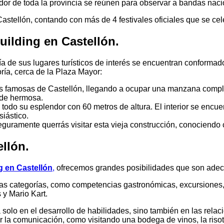
 de toda la provincia se reúnen para observar a bandas nacion
astellón, contando con más de 4 festivales oficiales que se cel
uilding en Castellón.
de sus lugares turísticos de interés se encuentran conformados
ría, cerca de la Plaza Mayor:
 famosas de Castellón, llegando a ocupar una manzana completa
l de hermosa.
odo su esplendor con 60 metros de altura. El interior se encue
iástico.
 seguramente querrás visitar esta vieja construcción, conociend
llón.
g en Castellón
,
ofrecemos grandes posibilidades que son adecu
intas categorías, como competencias gastronómicas, excursiones
 y Mario Kart.
olo en el desarrollo de habilidades, sino también en las relaci
ar la comunicación, como visitando una bodega de vinos, la riso