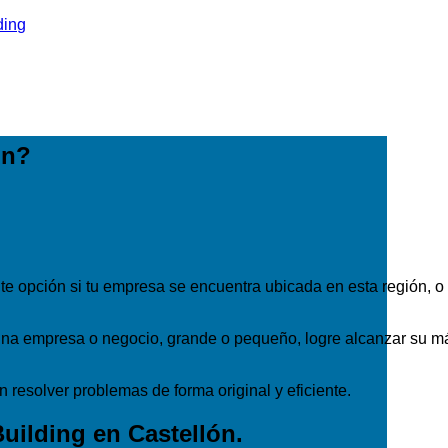
ón?
e opción si tu empresa se encuentra ubicada en esta región, o 
e una empresa o negocio, grande o pequeño, logre alcanzar su 
esolver problemas de forma original y eficiente.
uilding en Castellón.