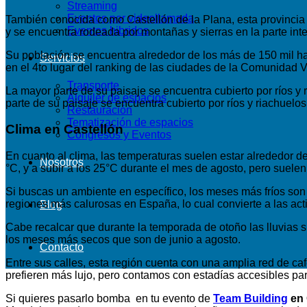
Streaming
Eventos por videollamada
También conocida como Castellón de la Plana, esta provincia s
Eventos hibridos
y se encuentra rodeada por montañas y sierras en la parte int
Su población se encuentra alrededor de los más de 150 mil ha
Servicios
en el 4to lugar del ranking de las ciudades de la Comunidad 
Transporte
La mayor parte de su paisaje se encuentra cubierto por ríos y 
Alquiler de espacios
parte de su paisaje se encuentra cubierto por ríos y riachuelo
Restauración
Tematización de espacios
Clima en Castellón
Congresos y Eventos
En cuanto al clima, las temperaturas suelen estar alrededor de
Nosotros
°C, y a subir a los 25°C durante el mes de agosto, pero sue
Si buscas un ambiente en específico, los meses más fríos son 
regiones más calurosas en España, lo cual convierte a las ac
Blog
Cabe recalcar que durante la temporada de otoño las lluvias s
los meses más secos que son de junio a agosto.
Contacto
Entre sus calles, esta región cuenta con una amplia red de caf
prefieren más lujo, pero contamos con estadías accesibles p
Si quieres pasarlo bomba en tu evento de
Team Building
en 