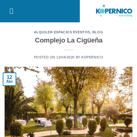
Saltar
al
contenido
ALQUILER ESPACIOS EVENTOS
,
BLOG
Complejo La Cigüeña
POSTED ON
12/04/2020
BY
KOPERNICO
12
Abr