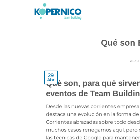
Saltar
al
contenido
Qué son 
POS
29
Abr
Qué son, para qué sirv
eventos de Team Buildi
Desde las nuevas corrientes empresar
destaca una evolución en la forma de c
Corrientes abrazadas sobre todo desd
muchos casos renegamos aquí, pero qu
las técnicas de Google para mantener 