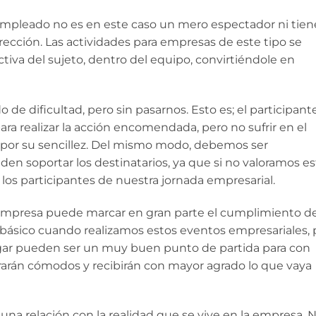
 empleado no es en este caso un mero espectador ni tien
rección. Las actividades para empresas de este tipo se
tiva del sujeto, dentro del equipo, convirtiéndole en
 de dificultad, pero sin pasarnos. Esto es; el participant
ra realizar la acción encomendada, pero no sufrir en el
se por su sencillez. Del mismo modo, debemos ser
den soportar los destinatarios, ya que si no valoramos e
os participantes de nuestra jornada empresarial.
la empresa puede marcar en gran parte el cumplimiento d
go básico cuando realizamos estos eventos empresariales, 
lugar pueden ser un muy buen punto de partida para con
rarán cómodos y recibirán con mayor agrado lo que vaya
guna relación con la realidad que se vive en la empresa. 