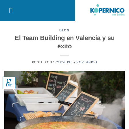
Saltar
al
contenido
BLOG
El Team Building en Valencia y su
éxito
POSTED ON
17/12/2019
BY
KOPERNICO
17
Dic