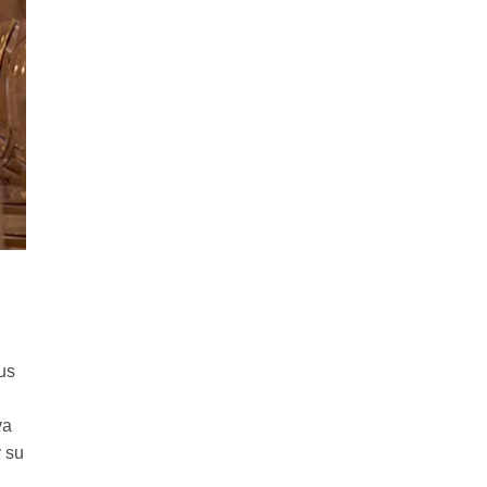
us
va
y su