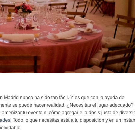
 Madrid nunca ha sido tan fácil. Y es que con la ayuda de
mente se puede hacer realidad. ¿Necesitas el lugar adecuado?
menizar tu evento ni cómo agregarle la dosis justa de diversi
dades
! Todo lo que necesitas está a tu disposición y en un insta
nolvidable.