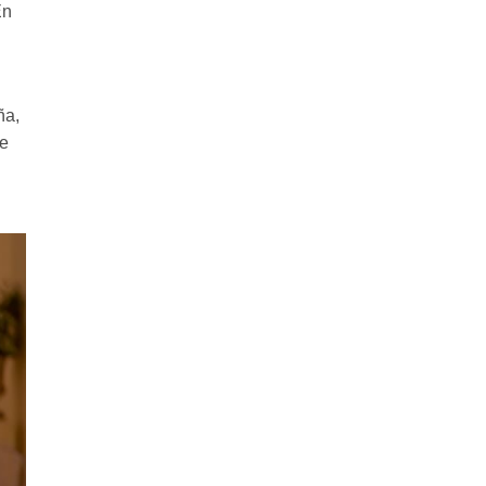
En
ña,
ce