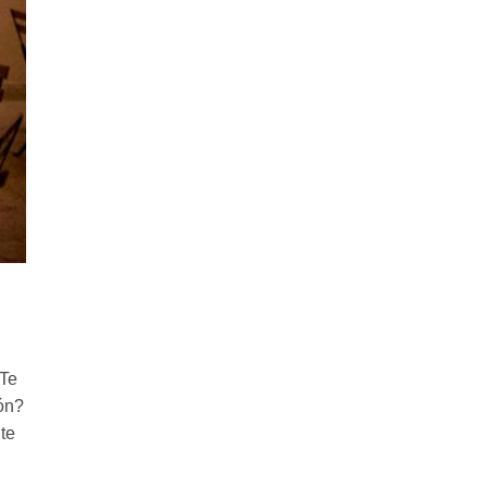
 Te
ón?
nte