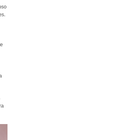
oso
es.
te
a
s
ra