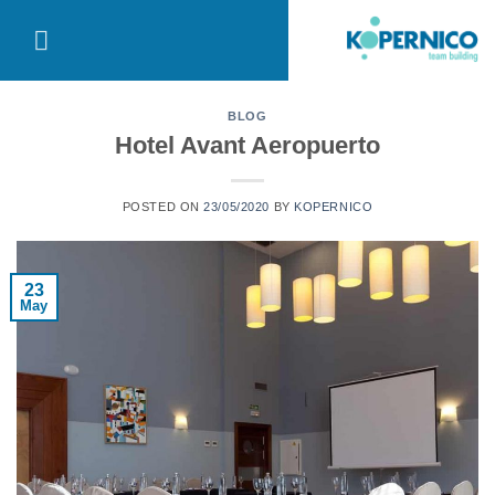
Saltar
al
contenido
BLOG
Hotel Avant Aeropuerto
POSTED ON
23/05/2020
BY
KOPERNICO
23
May