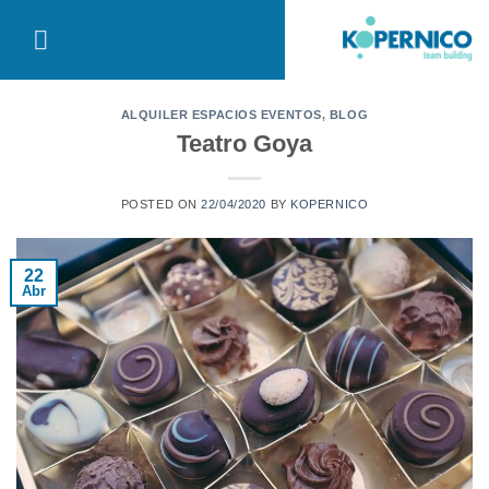
Saltar
al
contenido
ALQUILER ESPACIOS EVENTOS
,
BLOG
Teatro Goya
POSTED ON
22/04/2020
BY
KOPERNICO
22
Abr