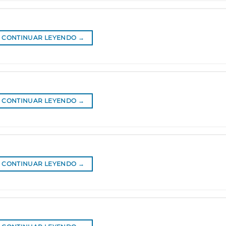
CONTINUAR LEYENDO
→
CONTINUAR LEYENDO
→
CONTINUAR LEYENDO
→