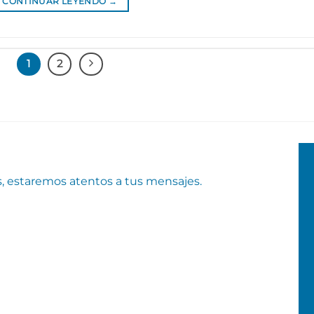
CONTINUAR LEYENDO
→
1
2
s, estaremos atentos a tus mensajes.