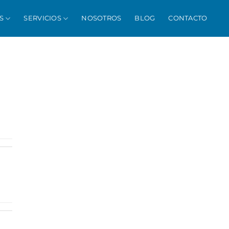
S
SERVICIOS
NOSOTROS
BLOG
CONTACTO