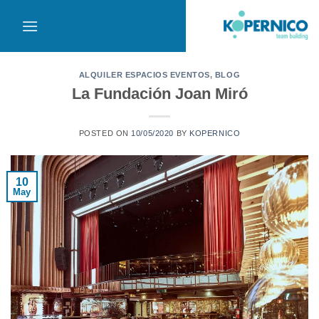
Saltar
al
contenido
ALQUILER ESPACIOS EVENTOS
,
BLOG
La Fundación Joan Miró
POSTED ON
10/05/2020
BY
KOPERNICO
10
May