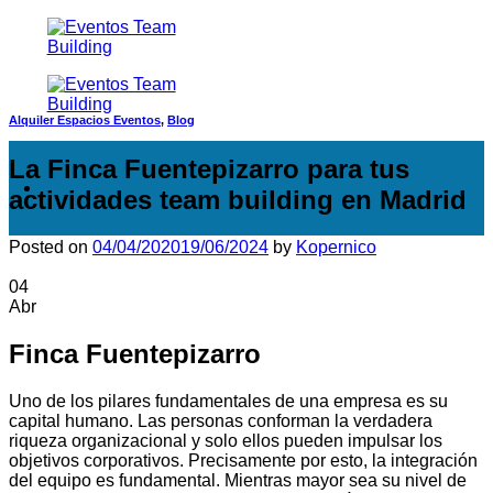
Saltar
al
contenido
Alquiler Espacios Eventos
,
Blog
La Finca Fuentepizarro para tus
actividades team building en Madrid
Posted on
04/04/2020
19/06/2024
by
Kopernico
04
Abr
Finca Fuentepizarro
Uno de los pilares fundamentales de una empresa es su
capital humano. Las personas conforman la verdadera
riqueza organizacional y solo ellos pueden impulsar los
objetivos corporativos. Precisamente por esto, la integración
del equipo es fundamental. Mientras mayor sea su nivel de