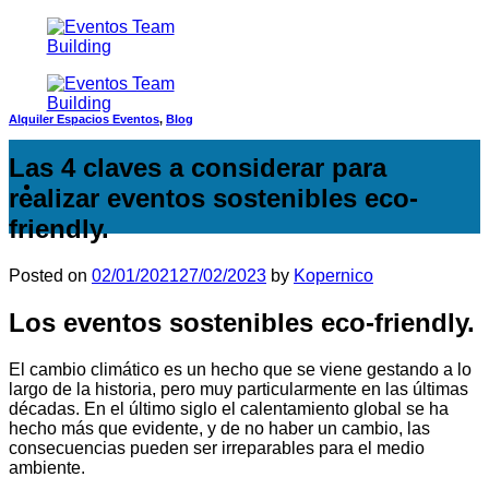
Saltar
al
contenido
Alquiler Espacios Eventos
,
Blog
Las 4 claves a considerar para
realizar eventos sostenibles eco-
friendly.
Posted on
02/01/2021
27/02/2023
by
Kopernico
Los eventos sostenibles eco-friendly.
El cambio climático es un hecho que se viene gestando a lo
largo de la historia, pero muy particularmente en las últimas
décadas. En el último siglo el calentamiento global se ha
hecho más que evidente, y de no haber un cambio, las
consecuencias pueden ser irreparables para el medio
ambiente.