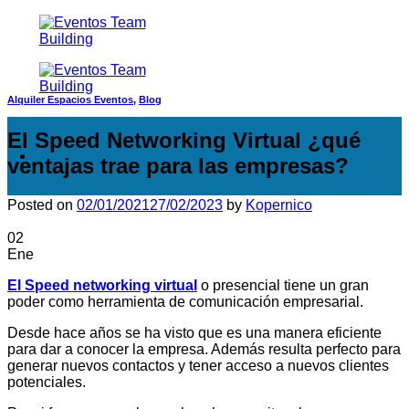
Saltar
al
contenido
Alquiler Espacios Eventos
,
Blog
El Speed Networking Virtual ¿qué
ventajas trae para las empresas?
Posted on
02/01/2021
27/02/2023
by
Kopernico
02
Ene
El Speed networking virtual
o presencial tiene un gran
poder como herramienta de comunicación empresarial.
Desde hace años se ha visto que es una manera eficiente
para dar a conocer la empresa. Además resulta perfecto para
generar nuevos contactos y tener acceso a nuevos clientes
potenciales.